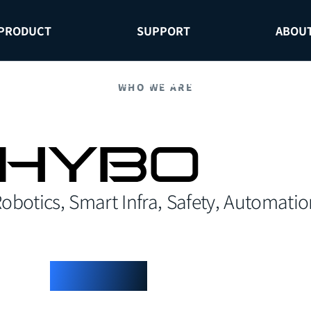
PRODUCT
SUPPORT
ABOU
3D USB Depth Sensor,
iTFS-LITE
를 출시하였습니다.
자세
WHO WE ARE
obotics, Smart Infra, Safety, Automati
Products