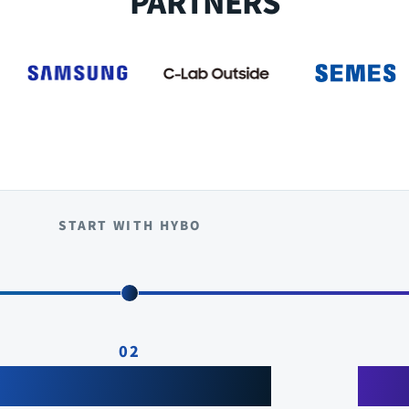
PARTNERS
START WITH HYBO
02
Evaluate the Sensor