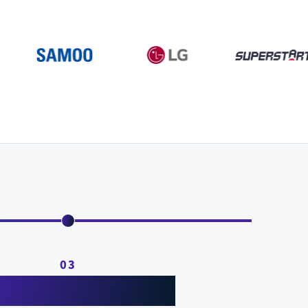
03
Talk to HYBO