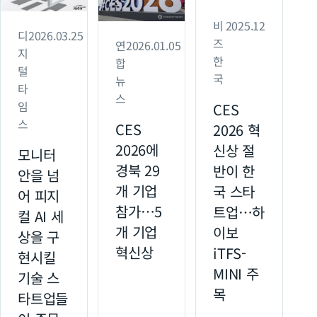
비
2025.12
디
2026.03.25
즈
연
2026.01.05
지
한
합
털
국
뉴
타
스
임
CES
스
CES
2026 혁
2026에
신상 절
모니터
경북 29
반이 한
안을 넘
개 기업
국 스타
어 피지
참가…5
트업…하
컬 AI 세
개 기업
이보
상을 구
혁신상
iTFS-
현시킬
MINI 주
기술 스
목
타트업들