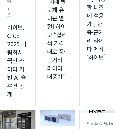
터
[미래 반
한 니즈
뉴
도체 유
스
에 적용
니콘 열
가능한
전] 하이
하이보,
중·근거
보 “합리
CICE
리 라이
적 가격
2025 박
다 제작
대로 중·
람회서
‘하이보’
근거리
국산 라
라이다
이다 기
대중화”
반 AI 솔
루션 공
개
머
2022.09.19