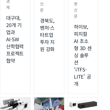
경
신
봇
제
문
신
문
대구대,
경북도,
20개 기
하이보,
벤처·스
업과
피지컬
타트업
AI·SW
AI 초소
투자 지
산학협력
형 3D 센
원 강화
프로젝트
싱 솔루
협약
션
‘iTFS-
LITE’ 공
개