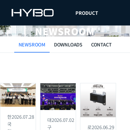
PRODUCT
NEWSROOM
로보틱스와 스마트 오피스 어
플리케이션을 위한 3D USB
자세히보기
오늘 하루 보지 않기
Depth Sensor,
iTFS-LITE
를
NEWSROOM
DOWNLOADS
CONTACT
출시하였습니다.
한
2026.07.28
대
2026.07.02
국
구
로
2026.06.29