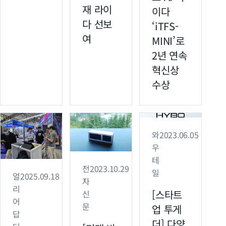
재 라이
이다
다 선보
‘iTFS-
여
MINI’로
2년 연속
혁신상
수상
와
2023.06.05
우
테
전
2023.10.29
일
얼
2025.09.18
자
리
[스타트
신
어
문
업 투게
답
더] 다양