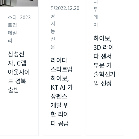
니
인
2022.12.20
투
공
데
스타
2023
지
이
트업
능
데일
하이보,
신
리
3D 라이
문
삼성전
다 센서
라이다
자, C랩
부문 기
스타트업
아웃사이
술혁신기
하이보,
드 경북
업 선정
KT AI 가
출범
상펜스
개발 위
한 라이
다 공급