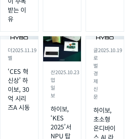
이 주목
받는 이
유
더
2025.11.19
글
2025.10.19
벨
로
벌
‘CES 혁
산
2025.10.23
경
신상’ 하
업
제
일
이보, 30
신
보
문
억 시리
즈A 시동
하이보,
하이보,
‘KES
초소형
2025’서
온디바이
NPU 탑
스 AI 라