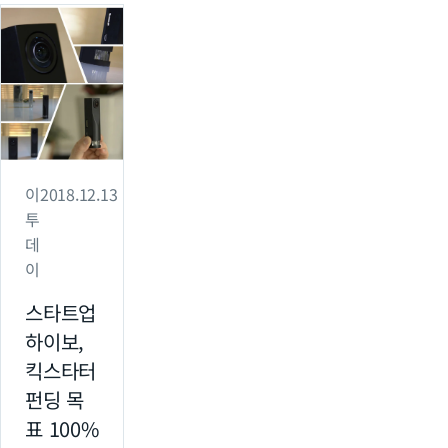
이
2018.12.13
투
데
이
스타트업
하이보,
킥스타터
펀딩 목
표 100%